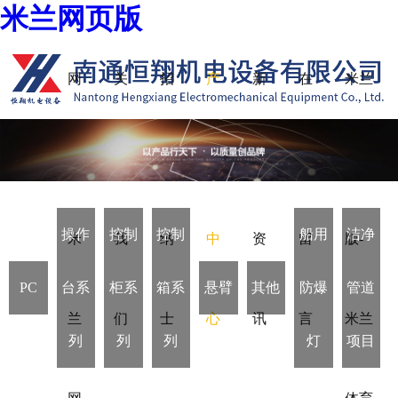
米兰网页版
网
关
招
产
新
在
米兰
站
于
贤
品
闻
线
网页
操作
控制
控制
船用
洁净
米
我
纳
中
资
留
版-
PC
台系
柜系
箱系
悬臂
其他
防爆
管道
兰
们
士
心
讯
言
米兰
列
列
列
灯
项目