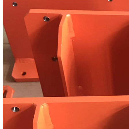
网
体育
页
（中
版
国）