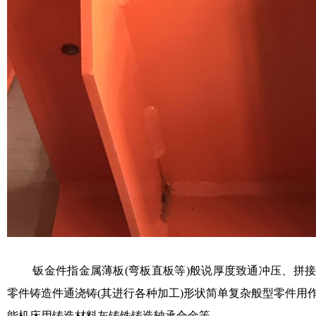
钣金件指金属薄板(弯板直板等)般说厚度致通冲压、拼
零件铸造件通浇铸(其进行各种加工)形状简单复杂般型零件用
能机床用铸造材料灰铸铁铸造轴承合金等