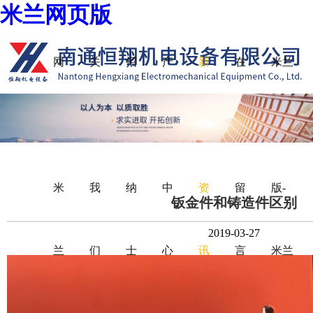
米兰网页版
网
关
招
产
新
在
米兰
站
于
贤
品
闻
线
网页
米
我
纳
中
资
留
版-
钣金件和铸造件区别
2019-03-27
兰
们
士
心
讯
言
米兰